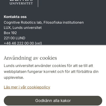
Kontakta oss
Cognitive Robotics lab, Filosofiska institutionen
LUX, Lunds universitet
Box 192
221 00 LUND
+46 46 222 00 00 (vxl)
Genvägar
Användning av cookies
Om webbplatsen och cookies
Lunds universitet använder cookies för att se till att
Behandling av personuppgifter
webbplatsen fungerar korrekt och för att förbättra din
Tillgänglighetsredogörelse
upplevelse.
TYPO3-login
Läs mer i vår cookiepolicy
Godkänn alla kakor